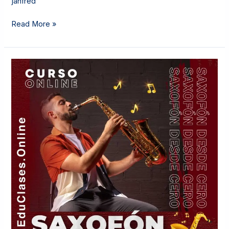
janfred
Read More »
SAXOFÓN
DESDE
CERO