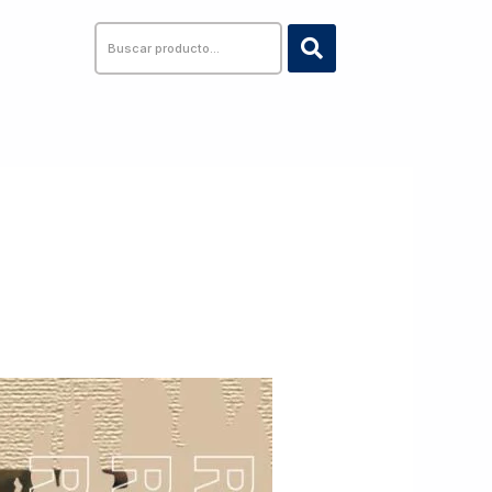
Search
...