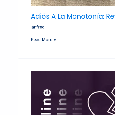
Adiós A La Monotonía: Re
janfred
Read More »
30
Días
Para
Superar
Ruptura
Amorosa