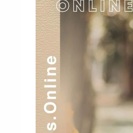
Revive
Tu
relación
Amorosa