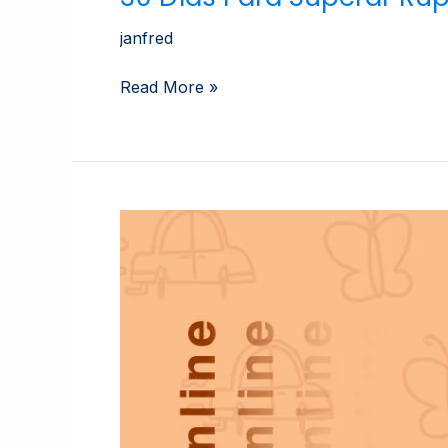
janfred
Read More »
Crianza
Positiva
Después
Del
Divorcio