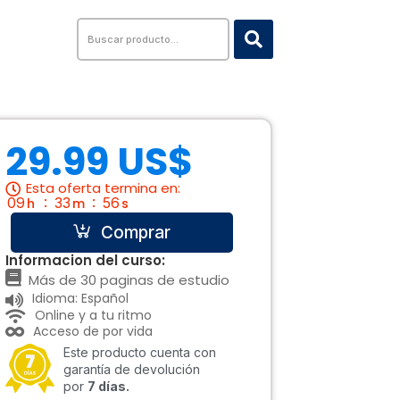
Search
...
29.99 US$
Esta oferta termina en:
09
33
55
h
m
s
Comprar
Informacion del curso:
Más de 30 paginas de estudio
Idioma: Español
Online y a tu ritmo
Acceso de por vida
Este producto cuenta con
garantía de devolución
por
7 días.