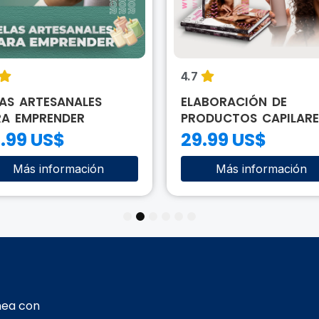
4.7
AS ARTESANALES
ELABORACIÓN DE
RA EMPRENDER
PRODUCTOS CAPILARE
.99 US$
29.99 US$
Más información
Más información
1
2
3
4
5
6
nea con