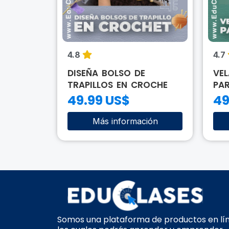
4.8
4.7
DISEÑA BOLSO DE
VEL
A NO...
TRAPILLOS EN CROCHE
PA
49.99 US$
49
ión
Más información
Somos una plataforma de productos en lí