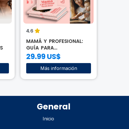
4.6
4.6
MAMÁ Y PROFESIONAL:
EL NEGO
S
GUÍA PARA...
PLANTAS.
29.99 US$
49.99
Más información
Má
General
Inicio