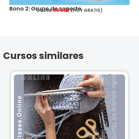
Bono 2: Grupo de soporte
Costo:
5
0 USD
(HOY GRATIS)
Cursos similares