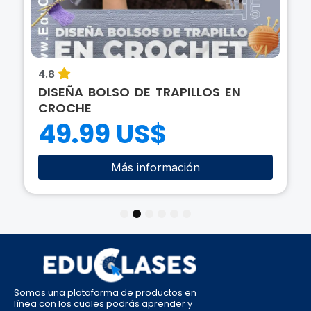
4.8
DISEÑA BOLSO DE TRAPILLOS EN
CROCHE
49.99 US$
Más información
1
2
3
4
5
6
Somos una plataforma de productos en
línea con los cuales podrás aprender y