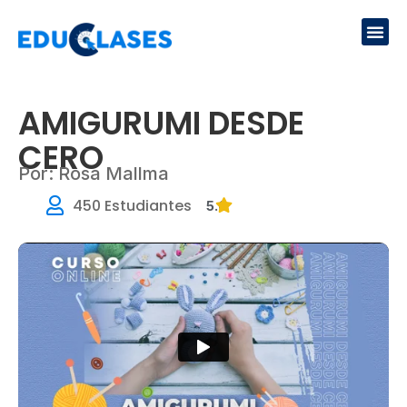
Ir
Me
al
contenido
AMIGURUMI DESDE
CERO
Por: Rosa Mallma
450 Estudiantes
5.0