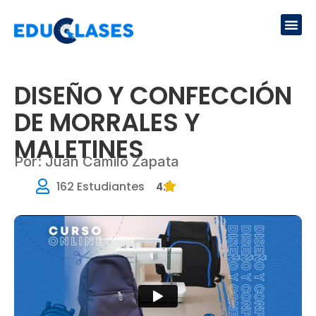
Ir
Me
al
contenido
DISEÑO Y CONFECCIÓN
DE MORRALES Y
MALETINES
Por: Juan Camilo Zapata
162 Estudiantes
4.7