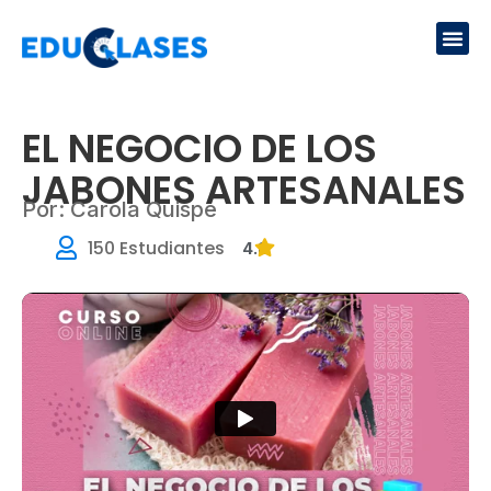
Ir
Me
al
contenido
EL NEGOCIO DE LOS
JABONES ARTESANALES
Por: Carola Quispe
150 Estudiantes
4.8