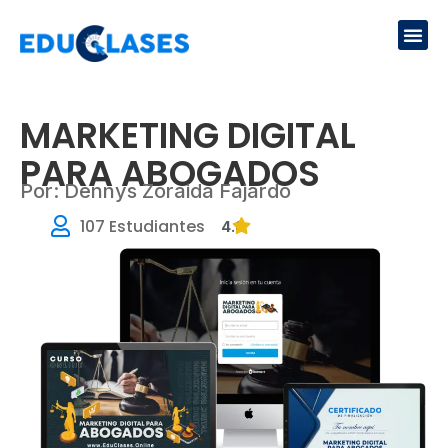
Ir
Me
al
contenido
MARKETING DIGITAL
PARA ABOGADOS
Por: Dennys Zoraida Fajardo
107 Estudiantes
4.8