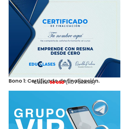
Bono 1: Certificado de finalización.
Costo:
5
0 USD
(HOY GRATIS)