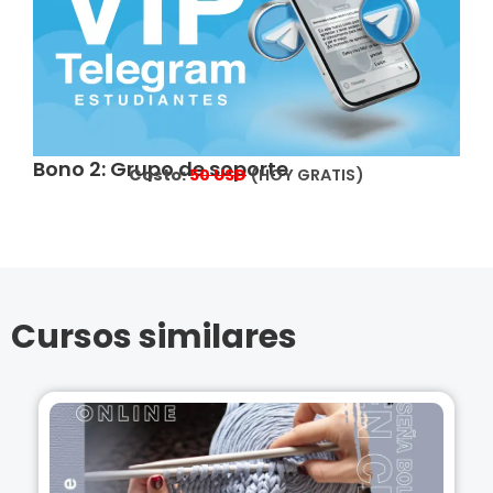
Bono 2: Grupo de soporte
Costo:
5
0 USD
(HOY GRATIS)
Cursos similares