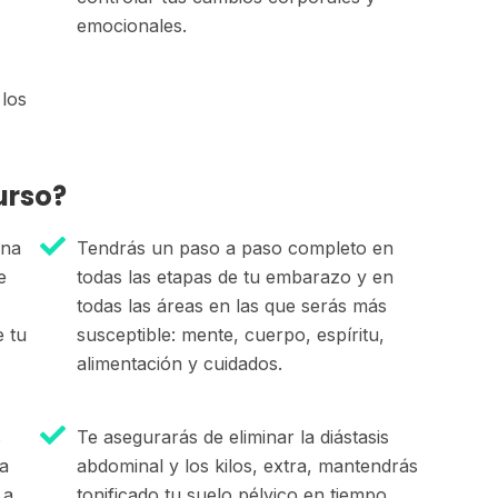
emocionales.
 los
urso?
ina
Tendrás un paso a paso completo en
e
todas las etapas de tu embarazo y en
todas las áreas en las que serás más
e tu
susceptible: mente, cuerpo, espíritu,
alimentación y cuidados.
s
Te asegurarás de eliminar la diástasis
ra
abdominal y los kilos, extra, mantendrás
 a
tonificado tu suelo pélvico en tiempo