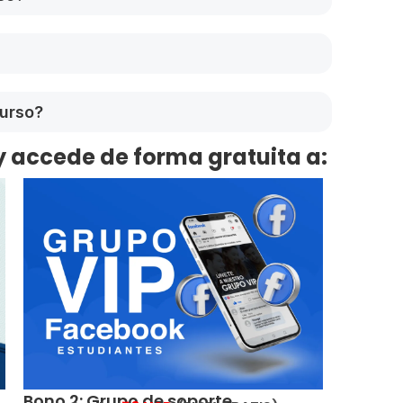
curso?
y accede de forma gratuita a:
Bono 2: Grupo de soporte