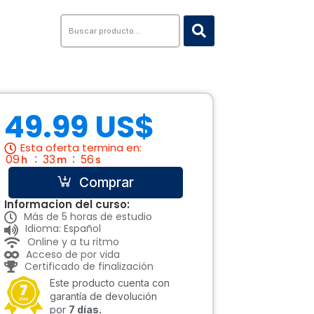
Search
...
49.99 US$
Esta oferta termina en:
09
33
55
h
m
s
Comprar
Informacion del curso:
Más de 5 horas de estudio
Idioma: Español
Online y a tu ritmo
Acceso de por vida
Certificado de finalización
Este producto cuenta con
garantía de devolución
por
7 días.