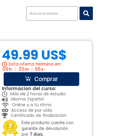
Search
...
49.99 US$
Esta oferta termina en:
09
33
55
h
m
s
Comprar
Informacion del curso:
Más de 2 horas de estudio
Idioma: Español
Online y a tu ritmo
Acceso de por vida
Certificado de finalización
Este producto cuenta con
garantía de devolución
por
7 días.