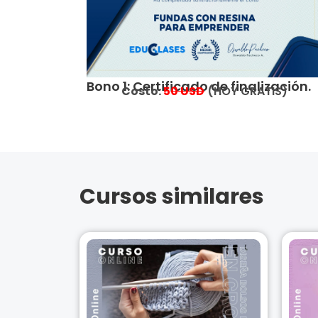
Bono 1: Certificado de finalización.
Costo:
5
0 USD
(HOY GRATIS)
Cursos similares