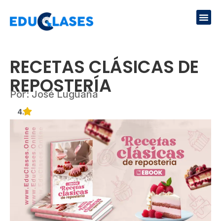
Ir
Me
al
contenido
RECETAS CLÁSICAS DE
REPOSTERÍA
Por: José Luguaña
4.8