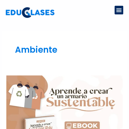
Ir
Me
al
contenido
Ambiente
APRENDE
A
CREAR
UN
ARMARIO
SUSTENTABLE