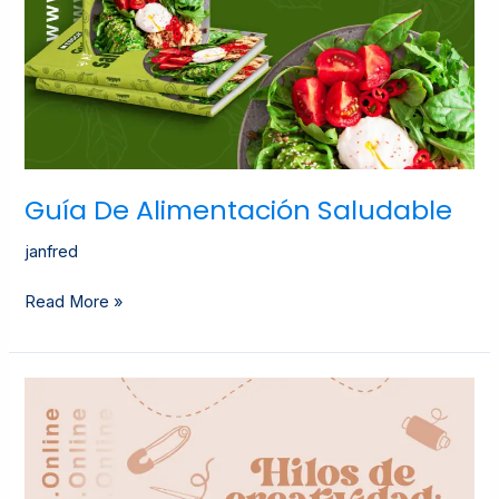
Guía De Alimentación Saludable
janfred
Read More »
Hilos
De
Creatividad:
Guía
de