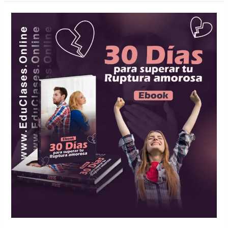
30
Días
Para
Superar
Ruptura
Amorosa