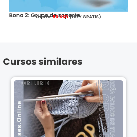
Bono 2: Grupo de soporte
Costo:
5
0 USD
(HOY GRATIS)
Cursos similares