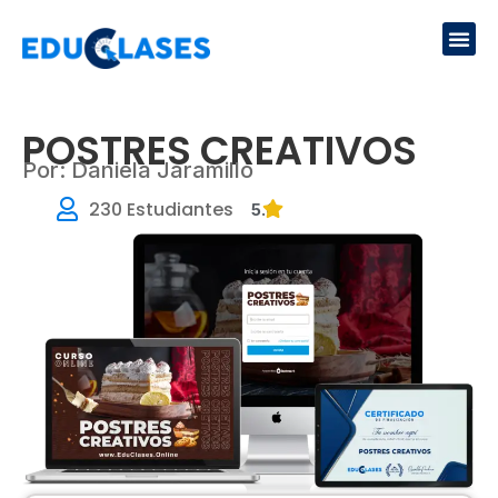
Ir
Me
al
contenido
POSTRES CREATIVOS
Por: Daniela Jaramillo
230 Estudiantes
5.0