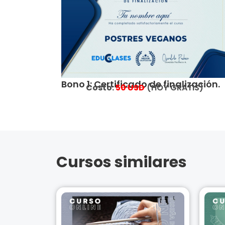
Bono 1: Certificado de finalización.
Costo:
5
0 USD
(HOY GRATIS)
Cursos similares