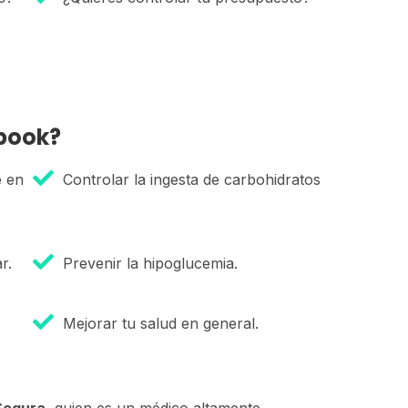
book?
e en
Controlar la ingesta de carbohidratos
r.
Prevenir la hipoglucemia.
Mejorar tu salud en general.
Segura
, quien es un médico altamente