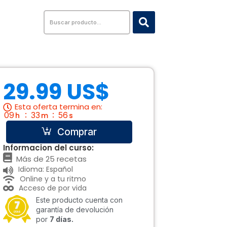
Search
...
29.99 US$
Esta oferta termina en:
09
33
55
h
m
s
Comprar
Informacion del curso:
Más de 25 recetas
Idioma: Español
Online y a tu ritmo
Acceso de por vida
Este producto cuenta con
garantía de devolución
por
7 días.