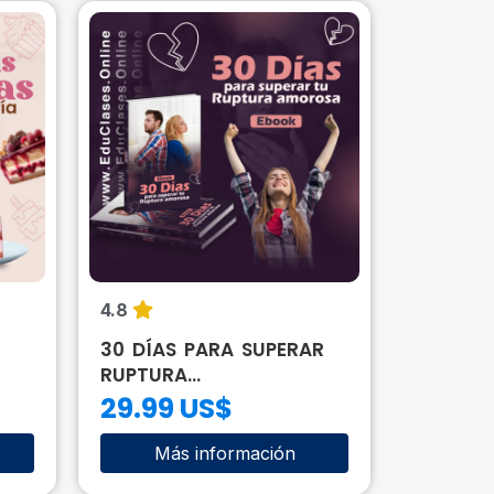
4.8
4.7
30 DÍAS PARA SUPERAR
GUÍA D
RUPTURA...
SALUDA
29.99 US$
29.99
Más información
Má