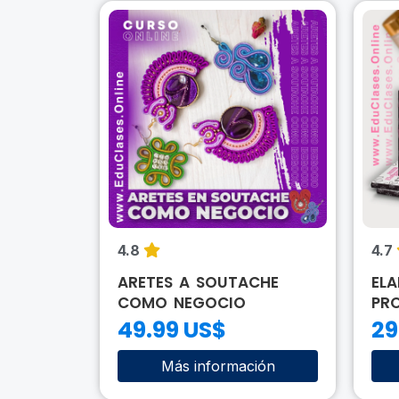
4.8
4.7
ARETES A SOUTACHE
EL
COMO NEGOCIO
PR
49.99 US$
29
ión
Más información