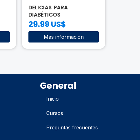
DELICIAS PARA
SANACI
DIABÉTICOS
ANCEST
POPULA
29.99 US$
29.99
Más información
Má
General
Inicio
Cursos
Preguntas frecuentes