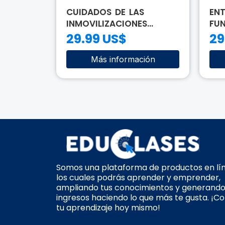
ADA:
CUIDADOS DE LAS
EN
INMOVILIZACIONES...
FUN
29.99 US$
29
ión
Más información
Somos una plataforma de productos en lí
los cuales podrás aprender y emprender,
ampliando tus conocimientos y generand
ingresos haciendo lo que más te gusta. ¡C
tu aprendizaje hoy mismo!