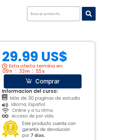
Search
...
29.99 US$
Esta oferta termina en:
09
33
54
h
m
s
Comprar
Informacion del curso:
Más de 30 paginas de estudio
Idioma: Español
Online y a tu ritmo
Acceso de por vida
Este producto cuenta con
garantía de devolución
por
7 días.