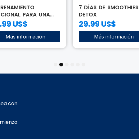
TRENAMIENTO
7 DÍAS DE SMOOTHIES
CIONAL PARA UNA...
DETOX
.99 US$
29.99 US$
Más información
Más información
1
2
3
4
5
6
nea con
o
omienza